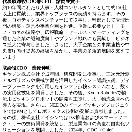
代表取締役COO兼CFO 諸岡亜貴子
約10年間にわたり人事・人材コンサルタントとして約150社
以上に貢献し、業界トップクラスの実績を持ちます。その
後、ロボティクスベンチャーにて従事し、幹部として管理部
門の構築・運営や事業企画を推進。企業に必要なヒト・モ
ノ・カネの調達や、広報戦略・セールス・マーケティングを
通じた企業の認知度向上やブランド戦略にも貢献し、ビジネ
ス拡大に寄与しました。さらに、大手企業との事業連携や中
央省庁向け提案の経験を活かし、事業の多角的展開を支えて
います。
取締役CDO 桒原伸明
キヤノン株式会社で12年間、研究開発に従事し、三次元計測
アルゴリズムや機械学習を活用したイベント認識技術、ディ
ープラーニングを活用したインフラ点検システムなど、数々
の実用化技術を開発しました。その後、Kyoto Roboticsで物
流用ピッキングロボットの開発を主導し、大手物流倉庫への
導入を実現。さらに、NEDOのピースピッキングプロジェク
トではPMとしてロボティクス技術の発展に貢献しました。
その後、株式会社アイシンではDX推進およびスマートファ
クトリーの技術開発を統括し、製造業向けの高度な自動化ソ
リューションを展開しました。2024年、CDO（Chief