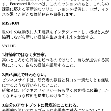
す。Forcesteed Roboticsは、このミッションのもと、これらの
課題に応える革新的なソリューションを提供し、ロボティク
スを通じた新たな価値創造を目指します。
MISSION
世の中の駆動系に人工意識をインテグレートし、機械と人が
協調しながら新しい価値を生み出す未来を創造する。
VALUE
1.評論家ではなく実務家。
高いところから評論を述べるのではなく、自らが提供する実
務によって、自らの価値を証明すること。
2.自己満足で終わらない。
ビジネスサイドは、研究者の叡智と努力を一滴たりとも無駄
にするような行いをしないこと。
研究者は、ビジネスサイドが一時も早くお客様にお届けした
くなるような技術を探求し続けること。
3.自分のアウトプットに徹底的にこだわる。
表面的な浅いアウトプットや小手先の対応にならないこと。