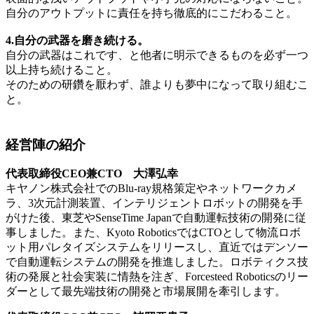
自分のアウトプットに責任を持ち徹底的にこだわること。
4.自分の武器を磨き続ける。
自分の武器はこれです、と他者に明示できるものを必ず一つ
以上持ち続けること。
そのための研鑽を厭わず、誰よりも夢中になって取り組むこ
と。
経営陣の紹介
代表取締役CEO兼CTO 大澤弘幸
キヤノン株式会社でのBlu-ray規格策定やネットワークカメ
ラ、3次元計測装置、インテリジェントロボットの開発を手
がけた後、東芝やSenseTime Japanで自動運転技術の開発に従
事しました。また、Kyoto RoboticsではCTOとして物流ロボ
ット用パレタイズシステムをリリースし、直近ではデンソー
で自動運転システムの開発を推進しました。ロボティクス技
術の発展と社会実装に情熱を注ぎ、Forcesteed Roboticsのリー
ダーとして最先端技術の開発と市場展開を牽引します。