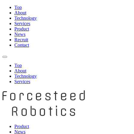
Top
About
Technology
Services
Product
News
Recruit
Contact
Top
About
Technology
Services
Product
News